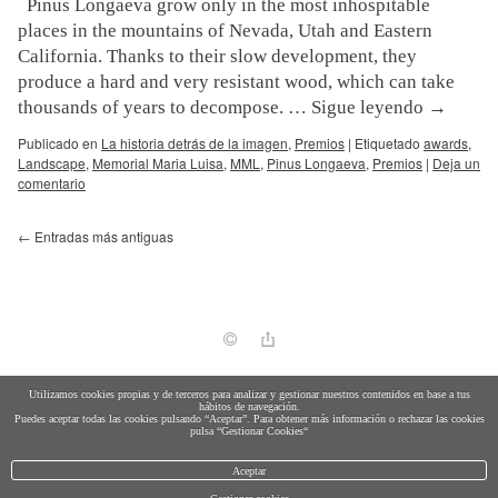
Pinus Longaeva grow only in the most inhospitable
places in the mountains of Nevada, Utah and Eastern
California. Thanks to their slow development, they
produce a hard and very resistant wood, which can take
thousands of years to decompose. …
Sigue leyendo
→
Publicado en
La historia detrás de la imagen
,
Premios
|
Etiquetado
awards
,
Landscape
,
Memorial Maria Luisa
,
MML
,
Pinus Longaeva
,
Premios
|
Deja un
comentario
←
Entradas más antiguas
política de cookies
Utilizamos cookies propias y de terceros para analizar y gestionar nuestros contenidos en base a tus
hábitos de navegación.
Puedes aceptar todas las cookies pulsando “Aceptar”. Para obtener más información o rechazar las cookies
pulsa “Gestionar Cookies“
Aceptar