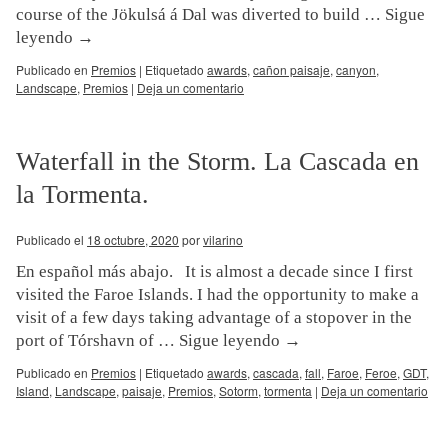
course of the Jökulsá á Dal was diverted to build …
Sigue
leyendo
→
Publicado en
Premios
|
Etiquetado
awards
,
cañon paisaje
,
canyon
,
Landscape
,
Premios
|
Deja un comentario
Waterfall in the Storm. La Cascada en
la Tormenta.
Publicado el
18 octubre, 2020
por
vilarino
En español más abajo. It is almost a decade since I first
visited the Faroe Islands. I had the opportunity to make a
visit of a few days taking advantage of a stopover in the
port of Tórshavn of …
Sigue leyendo
→
Publicado en
Premios
|
Etiquetado
awards
,
cascada
,
fall
,
Faroe
,
Feroe
,
GDT
,
Island
,
Landscape
,
paisaje
,
Premios
,
Sotorm
,
tormenta
|
Deja un comentario