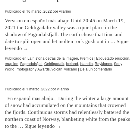
Publicado el
16 marzo, 2022
por
vilarino
Versi-on en español más abajo Until 20:45 on March 19,
2021 the Geldigadalir valley was a quiet place in the
shadow of Fagradalsfjall. The earth chose that time and
date to split open and let molten rock gush out in …
Sigue
leyendo
→
Publicado en
La historia detrás de la imagen
,
Premios
|
Etiquetado
erupción
,
eruption
,
Fagradalsfjall
,
Geldigadalir
,
Iceland
,
Islandia
,
Reykjanes
,
Sony
World Photography Awards
,
volcan
,
volcano
|
Deja un comentario
Publicado el
1 marzo, 2022
por
vilarino
En español mas abajo. During the winter a large amount
of snow had accumulated on the mountains that crowned
the fjords. Continuous storms had relentlessly battered the
northern coast of Norway, blanketing white from the peaks
to the …
Sigue leyendo
→