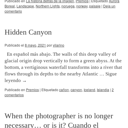
Publicado en
La historia detrás de la imagen
,
Premios
|
Etiquetado
Aurora
Boreal
,
Landscape
,
Northern Lights
,
noruega
,
norway
,
paisaje
|
Deja un
comentario
Hidden Canyon
Publicado el
8 mayo, 2021
por
vilarino
En español más abajo. The walls of this deep valley of
glacial origin drop vertically to form a green abyss. At the
bottom, a vertiginous waterfall transforms into a river that
flows through its depths to the nearby Atlantic …
Sigue
leyendo
→
Publicado en
Premios
|
Etiquetado
cañon
,
canyon
,
Iceland
,
Islandia
|
2
comentarios
When the photographer is no longer
necessary… or is it? Cuando el