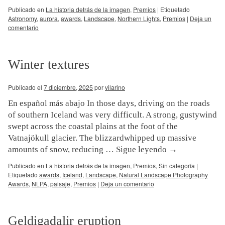
Publicado en
La historia detrás de la imagen
,
Premios
|
Etiquetado
Astronomy
,
aurora
,
awards
,
Landscape
,
Northern Lights
,
Premios
|
Deja un
comentario
Winter textures
Publicado el
7 diciembre, 2025
por
vilarino
En español más abajo In those days, driving on the roads
of southern Iceland was very difficult. A strong, gustywind
swept across the coastal plains at the foot of the
Vatnajökull glacier. The blizzardwhipped up massive
amounts of snow, reducing …
Sigue leyendo
→
Publicado en
La historia detrás de la imagen
,
Premios
,
Sin categoría
|
Etiquetado
awards
,
Iceland
,
Landscape
,
Natural Landscape Photography
Awards
,
NLPA
,
paisaje
,
Premios
|
Deja un comentario
Geldigadalir eruption