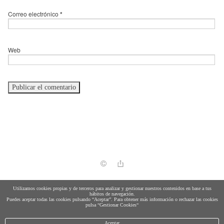
Correo electrónico
*
Web
política de cookies
Utilizamos cookies propias y de terceros para analizar y gestionar nuestros contenidos en base a tus
hábitos de navegación.
Puedes aceptar todas las cookies pulsando “Aceptar”. Para obtener más información o rechazar las cookies
pulsa “Gestionar Cookies“
Aceptar