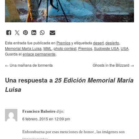
Esta entrada fue publicada en
Premios
y etiquetada
desert
,
desierto
,
Memorial Maria Luisa
,
MML
,
photo contest
,
Premios
,
Sudoeste USA
,
USA
.
Guarda el
enlace permanente
.
←
Una mañana de tormenta
Ghosts in the Blizzard
→
Una respuesta a
25 Edición Memorial María
Luisa
Francisco Balseiro
dijo:
6 febrero, 2015 en 12:09 pm
Enhorabuena por esas menciones de honor , las imágenes son