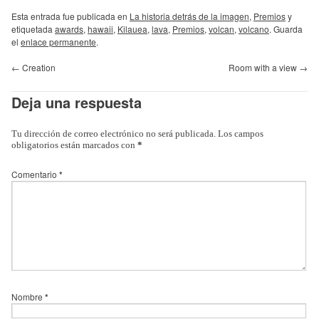
Esta entrada fue publicada en
La historia detrás de la imagen
,
Premios
y
etiquetada
awards
,
hawaii
,
Kilauea
,
lava
,
Premios
,
volcan
,
volcano
. Guarda
el
enlace permanente
.
←
Creation
Room with a view
→
Deja una respuesta
Tu dirección de correo electrónico no será publicada.
Los campos
obligatorios están marcados con
*
Comentario
*
Nombre
*