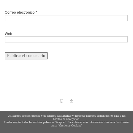
Correo electrónico
*
Web
política de cookies
Utilizamos cookies propias y de terceros para analizar y gestionar nuestros contenidos en base a tus
hábitos de navegación.
Puedes aceptar todas las cookies pulsando “Aceptar”. Para obtener más información o rechazar las cookies
pulsa “Gestionar Cookies“